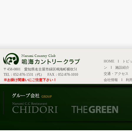
HOME
l
トピ
ン
l
施設紹介
〒458-0801 愛知県名古屋市緑区鳴海町横吹51
交通・アクセス
TEL：052-876-1531（代） FAX：052-876-1010
※お掛け間違いにご注意下さい！
会社情報
l
利