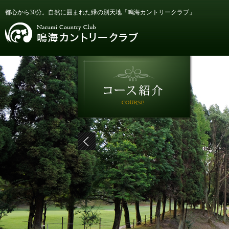
都心から30分。自然に囲まれた緑の別天地「鳴海カントリークラブ」