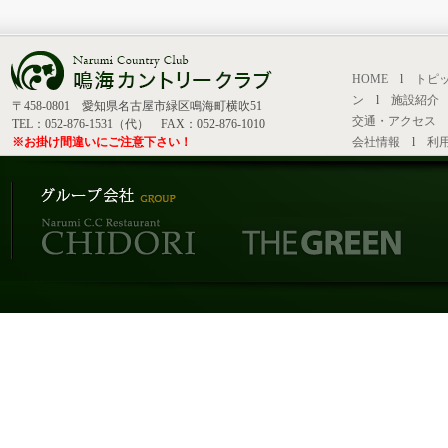
HOME
l
トピ
ン
l
施設紹介
〒458-0801 愛知県名古屋市緑区鳴海町横吹51
交通・アクセス
TEL：052-876-1531（代） FAX：052-876-1010
※お掛け間違いにご注意下さい！
会社情報
l
利