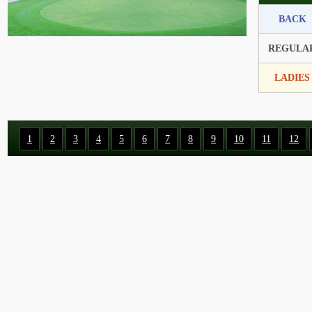
BACK
REGULA
LADIES
1
2
3
4
5
6
7
8
9
10
11
12