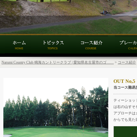
Narumi Country Club 鳴海カントリークラブ | 愛知県名古屋市のゴ……
>
コース紹介
OUT No,5
当コース難易
ティーショッ
は右の山すそ
アプローチは
からでも見た