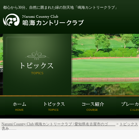
都心から30分。自然に囲まれた緑の別天地「鳴海カントリークラブ」
Narumi Country Club 鳴海カントリークラブ | 愛知県名古屋市のゴ……
>
トピックス
含み……