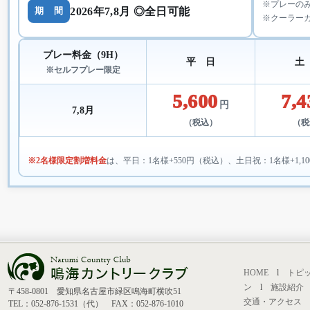
※プレーの
2026年7,8月 ◎全日可能
期 間
※クーラー
プレー料金（9H）
平 日
土
※セルフプレー限定
5,600
7,4
円
7,8月
（税込）
（税
※2名様限定割増料金
は、平日：1名様+550円（税込）、土日祝：1名様+1,1
HOME
l
トピ
ン
l
施設紹介
〒458-0801 愛知県名古屋市緑区鳴海町横吹51
交通・アクセス
TEL：052-876-1531（代） FAX：052-876-1010