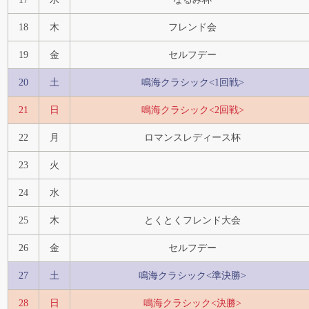
18
木
フレンド会
19
金
セルフデー
20
土
鳴海クラシック<1回戦>
21
日
鳴海クラシック<2回戦>
22
月
ロマンスレディース杯
23
火
24
水
25
木
とくとくフレンド大会
26
金
セルフデー
27
土
鳴海クラシック<準決勝>
28
日
鳴海クラシック<決勝>