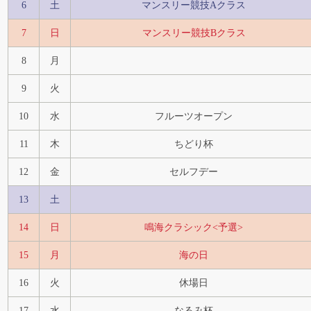
6
土
マンスリー競技Aクラス
7
日
マンスリー競技Bクラス
8
月
9
火
10
水
フルーツオープン
11
木
ちどり杯
12
金
セルフデー
13
土
14
日
鳴海クラシック<予選>
15
月
海の日
16
火
休場日
17
水
なるみ杯