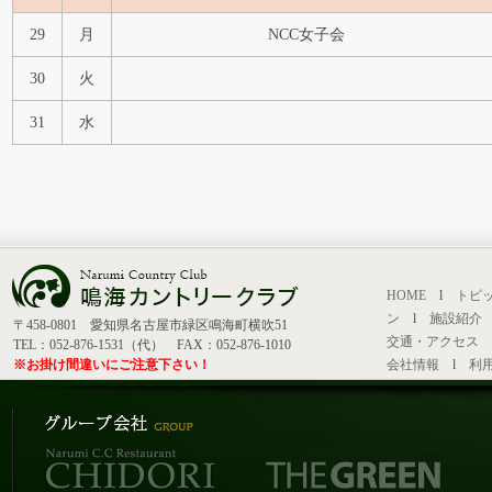
29
月
NCC女子会
30
火
31
水
HOME
l
トピ
ン
l
施設紹介
〒458-0801 愛知県名古屋市緑区鳴海町横吹51
交通・アクセス
TEL：052-876-1531（代） FAX：052-876-1010
※お掛け間違いにご注意下さい！
会社情報
l
利