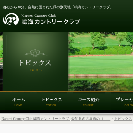
都心から30分。自然に囲まれた緑の別天地「鳴海カントリークラブ」
Narumi Country Club 鳴海カントリークラブ | 愛知県名古屋市のゴ……
>
トピックス