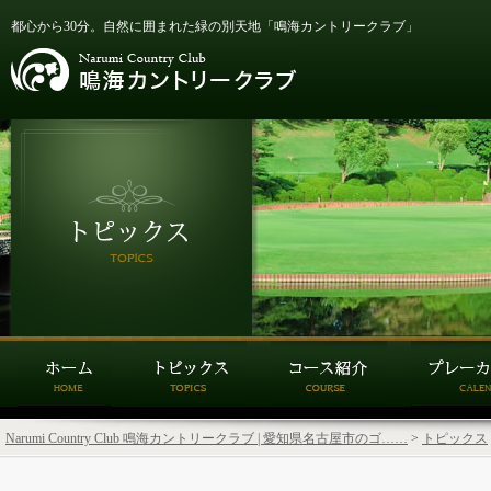
都心から30分。自然に囲まれた緑の別天地「鳴海カントリークラブ」
Narumi Country Club 鳴海カントリークラブ | 愛知県名古屋市のゴ……
>
トピックス