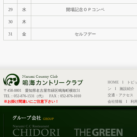
29
水
開場記念ＯＰコンペ
30
木
31
金
セルフデー
HOME
l
トピ
ン
l
施設紹介
〒458-0801 愛知県名古屋市緑区鳴海町横吹51
交通・アクセス
TEL：052-876-1531（代） FAX：052-876-1010
※お掛け間違いにご注意下さい！
会社情報
l
利