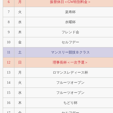
6
月
振替休日＜GW特別料金＞
7
火
楽寿杯
8
水
水曜杯
9
木
フレンド会
10
金
セルフデー
11
土
マンスリー競技Ｂクラス
12
日
理事長杯＜一次予選＞
13
月
ロマンスレディース杯
14
火
フルーツオープン
15
水
フルーツオープン
16
木
ちどり杯
17
金
セルフデー