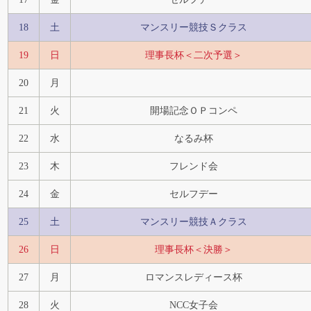
18
土
マンスリー競技Ｓクラス
19
日
理事長杯＜二次予選＞
20
月
21
火
開場記念ＯＰコンペ
22
水
なるみ杯
23
木
フレンド会
24
金
セルフデー
25
土
マンスリー競技Ａクラス
26
日
理事長杯＜決勝＞
27
月
ロマンスレディース杯
28
火
NCC女子会