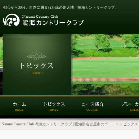
都心から30分。自然に囲まれた緑の別天地「鳴海カントリークラブ」
Narumi Country Club 鳴海カントリークラブ | 愛知県名古屋市のゴ……
>
トピックス