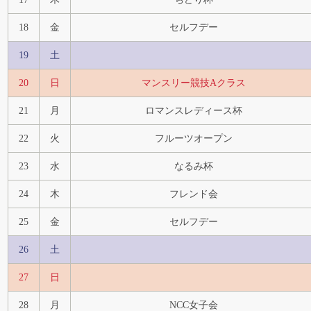
18
金
セルフデー
19
土
20
日
マンスリー競技Aクラス
21
月
ロマンスレディース杯
22
火
フルーツオープン
23
水
なるみ杯
24
木
フレンド会
25
金
セルフデー
26
土
27
日
28
月
NCC女子会