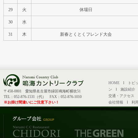
29
火
休場日
30
水
31
木
新春とくとくフレンド大会
HOME
l
トピ
ン
l
施設紹介
〒458-0801 愛知県名古屋市緑区鳴海町横吹51
交通・アクセス
TEL：052-876-1531（代） FAX：052-876-1010
※お掛け間違いにご注意下さい！
会社情報
l
利