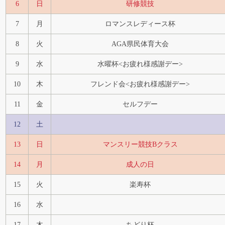
6
日
研修競技
7
月
ロマンスレディース杯
8
火
AGA県民体育大会
9
水
水曜杯<お疲れ様感謝デー>
10
木
フレンド会<お疲れ様感謝デー>
11
金
セルフデー
12
土
13
日
マンスリー競技Bクラス
14
月
成人の日
15
火
楽寿杯
16
水
17
木
ちどり杯