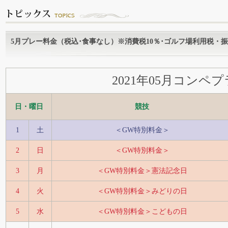
5月プレー料金（税込･食事なし）※消費税10％･ゴルフ場利用税・
2021年05月コンペ
日・曜日
競技
1
土
＜GW特別料金＞
2
日
＜GW特別料金＞
3
月
＜GW特別料金＞憲法記念日
4
火
＜GW特別料金＞みどりの日
5
水
＜GW特別料金＞こどもの日