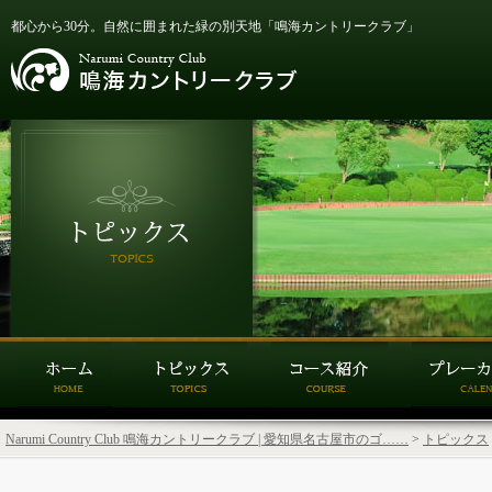
都心から30分。自然に囲まれた緑の別天地「鳴海カントリークラブ」
Narumi Country Club 鳴海カントリークラブ | 愛知県名古屋市のゴ……
>
トピックス