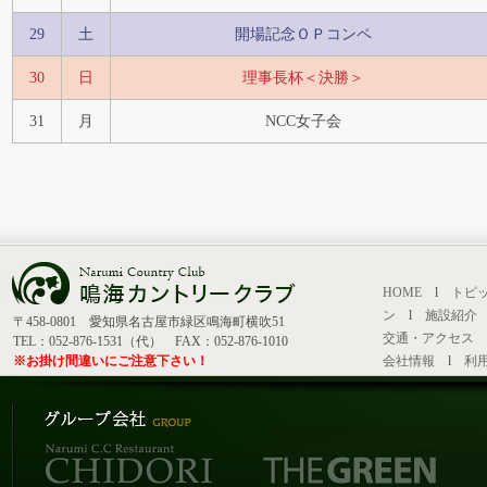
29
土
開場記念ＯＰコンペ
30
日
理事長杯＜決勝＞
31
月
NCC女子会
HOME
l
トピ
ン
l
施設紹介
〒458-0801 愛知県名古屋市緑区鳴海町横吹51
交通・アクセス
TEL：052-876-1531（代） FAX：052-876-1010
※お掛け間違いにご注意下さい！
会社情報
l
利