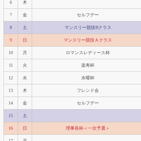
6
木
7
金
セルフデー
8
土
マンスリー競技Bクラス
9
日
マンスリー競技Ａクラス
10
月
ロマンスレディース杯
11
火
楽寿杯
12
水
水曜杯
13
木
フレンド会
14
金
セルフデー
15
土
16
日
理事長杯＜一次予選＞
17
月