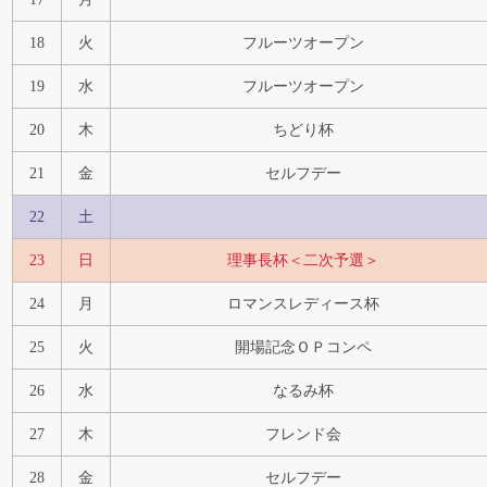
18
火
フルーツオープン
19
水
フルーツオープン
20
木
ちどり杯
21
金
セルフデー
22
土
23
日
理事長杯＜二次予選＞
24
月
ロマンスレディース杯
25
火
開場記念ＯＰコンペ
26
水
なるみ杯
27
木
フレンド会
28
金
セルフデー