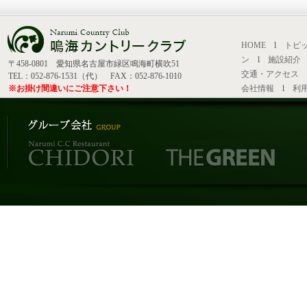
HOME
l
トピ
ン
l
施設紹介
〒458-0801 愛知県名古屋市緑区鳴海町横吹51
交通・アクセス
TEL：052-876-1531（代） FAX：052-876-1010
※お掛け間違いにご注意下さい！
会社情報
l
利