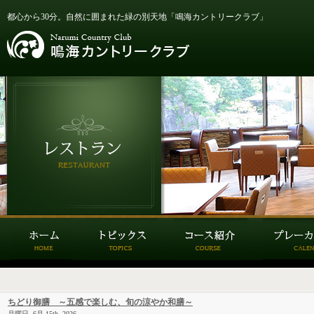
都心から30分。自然に囲まれた緑の別天地「鳴海カントリークラブ」
ちどり御膳 ～五感で楽しむ、旬の涼やか和膳～
月曜日, 6月 15th, 2026