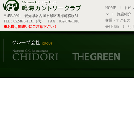
HOME
l
トピ
ン
l
施設紹介
〒458-0801 愛知県名古屋市緑区鳴海町横吹51
交通・アクセス
TEL：052-876-1531（代） FAX：052-876-1010
※お掛け間違いにご注意下さい！
会社情報
l
利