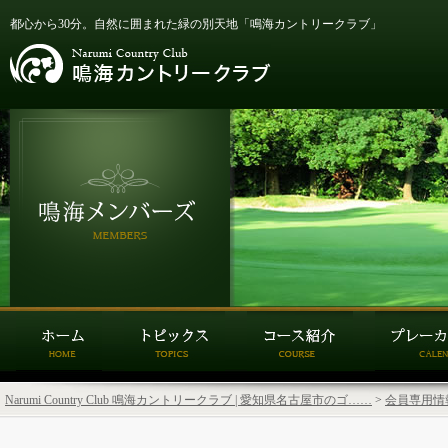
都心から30分。自然に囲まれた緑の別天地「鳴海カントリークラブ」
Narumi Country Club 鳴海カントリークラブ | 愛知県名古屋市のゴ……
>
会員専用情