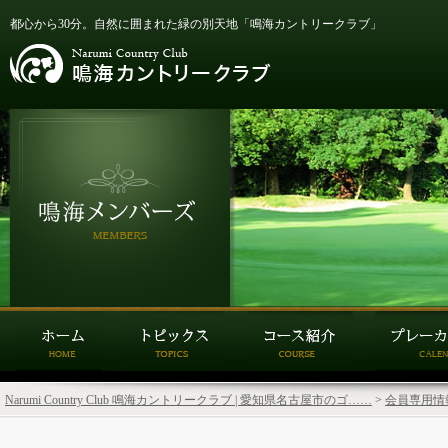
都心から30分。自然に囲まれた緑の別天地「鳴海カントリークラブ」
Narumi Country Club 鳴海カントリークラブ | 愛知県名古屋市のゴ……
>
会員専用情