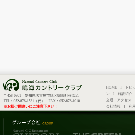
HOME
l
トピ
ン
l
施設紹介
〒458-0801 愛知県名古屋市緑区鳴海町横吹51
交通・アクセス
TEL：052-876-1531（代） FAX：052-876-1010
※お掛け間違いにご注意下さい！
会社情報
l
利