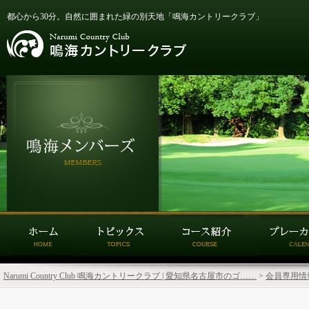
都心から30分。自然に囲まれた緑の別天地「鳴海カントリークラブ」
Narumi Country Club 鳴海カントリークラブ | 愛知県名古屋市のゴ……
>
会員専用情