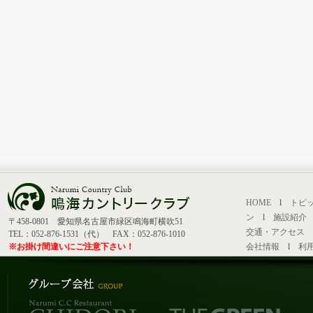
HOME
l
トピ
ン
l
施設紹介
〒458-0801 愛知県名古屋市緑区鳴海町横吹51
交通・アクセス
TEL：052-876-1531（代） FAX：052-876-1010
※お掛け間違いにご注意下さい！
会社情報
l
利