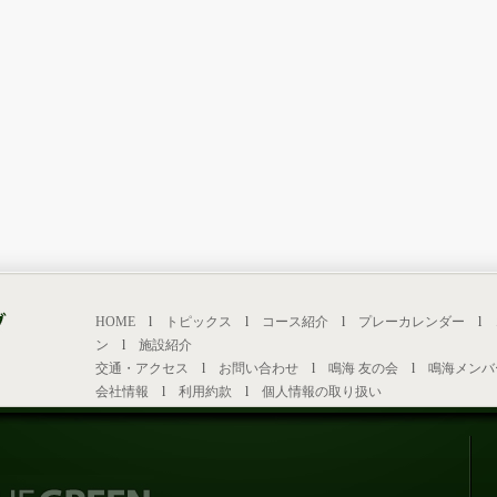
HOME
l
トピックス
l
コース紹介
l
プレーカレンダー
l
ン
l
施設紹介
交通・アクセス
l
お問い合わせ
l
鳴海 友の会
l
鳴海メンバ
会社情報
l
利用約款
l
個人情報の取り扱い