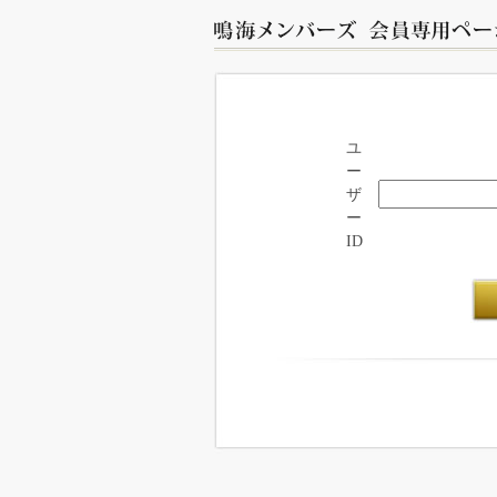
ユ
ー
ザ
ー
ID