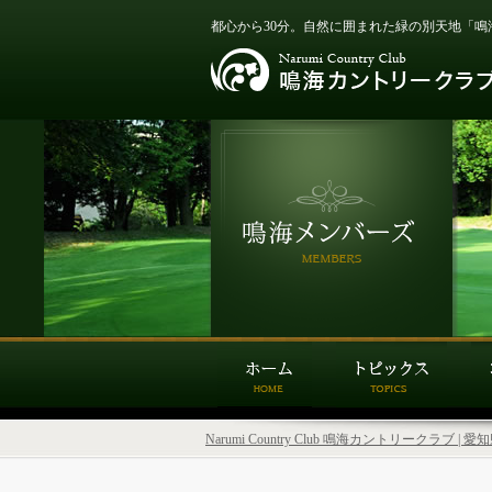
都心から30分。自然に囲まれた緑の別天地「鳴
Narumi Country Club 鳴海カントリークラブ 