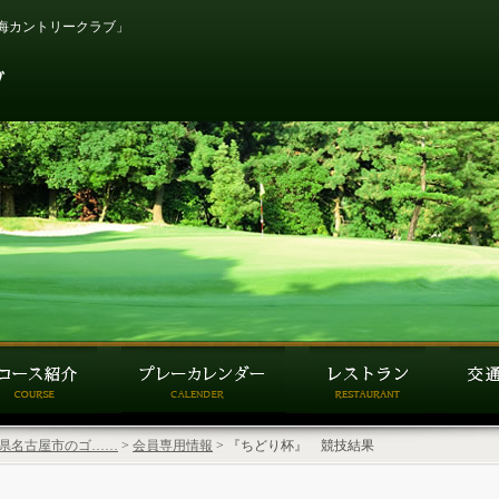
海カントリークラブ」
| 愛知県名古屋市のゴ……
>
会員専用情報
> 『ちどり杯』 競技結果