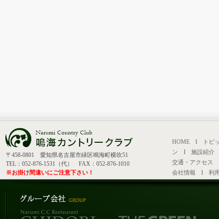
HOME
l
トピ
ン
l
施設紹介
〒458-0801 愛知県名古屋市緑区鳴海町横吹51
交通・アクセス
TEL：052-876-1531（代） FAX：052-876-1010
※お掛け間違いにご注意下さい！
会社情報
l
利