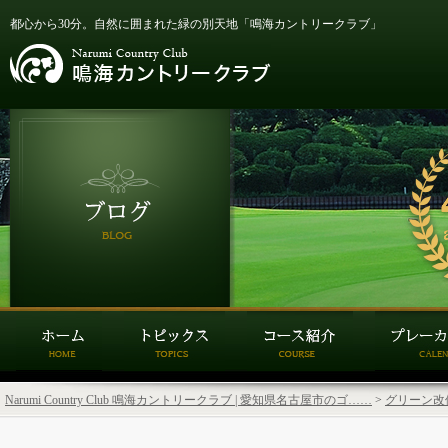
都心から30分。自然に囲まれた緑の別天地「鳴海カントリークラブ」
Narumi Country Club 鳴海カントリークラブ | 愛知県名古屋市のゴ……
>
グリーン改